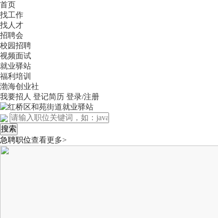
首页
找工作
找人才
招聘会
校园招聘
视频面试
就业驿站
福利培训
渤海创业社
我要招人
登记简历
登录/注册
急聘职位
查看更多>