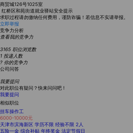
商贸城126号1025室
红桥区和苑街道就业驿站安全提示
求职过程请勿缴纳任何费用，谨防诈骗！若信息不实请举报。
立即举报
竞争力分析
查看我的竞争力
3165
职位浏览数
1
投递人数
?
你的竞争力
公司问答
我要提问
对此职位有疑问？快来问问吧 !
我要提问
相似职位
挂车操作工
6000-10000元
天津市滨海新区
学历不限
经验不限
2人
五险一金
综合补贴
年终奖金
法定节假日